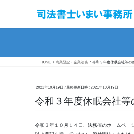
コ
ナ
ン
ビ
テ
ゲ
ン
ー
ツ
シ
へ
ョ
ス
ン
キ
に
ッ
移
HOME
商業登記・企業法務
令和３年度休眠会社等の
プ
動
2021年10月19日
/ 最終更新日時 :
2021年10月19日
令和３年度休眠会社等
令和３年１０月１４日、法務省のホームペー