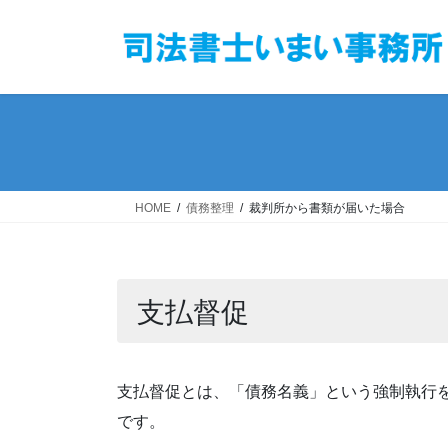
コ
ナ
ン
ビ
テ
ゲ
ン
ー
ツ
シ
へ
ョ
ス
ン
キ
に
ッ
移
HOME
債務整理
裁判所から書類が届いた場合
プ
動
支払督促
支払督促とは、「債務名義」という強制執行
です。